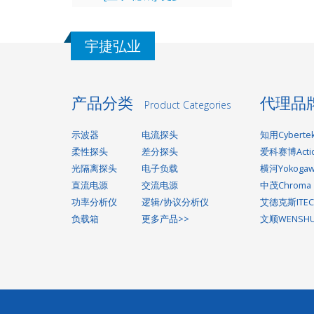
宇捷弘业
产品分类
代理品
Product Categories
示波器
电流探头
知用Cyberte
柔性探头
差分探头
爱科赛博Acti
光隔离探头
电子负载
横河Yokoga
直流电源
交流电源
中茂Chroma
功率分析仪
逻辑/协议分析仪
艾德克斯ITEC
负载箱
更多产品>>
文顺WENSH