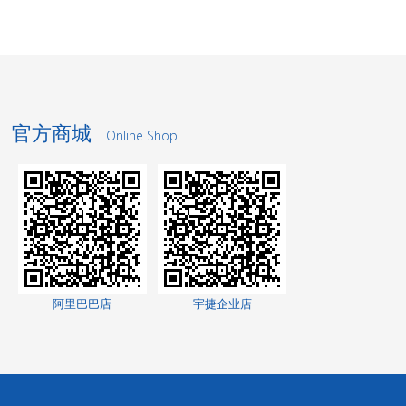
官方商城
Online Shop
洗轮机厂家
景观护栏
阿里巴巴店
宇捷企业店
网络测试仪
网络测试仪
家电玻璃
无轨转弯车
高低温交变湿热