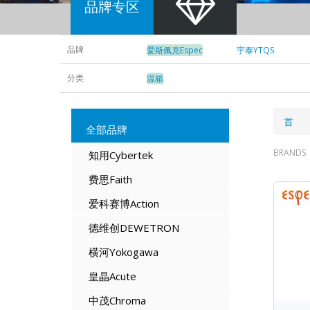
品牌专区
品牌
爱斯佩克Espec
宇泰YTQS
分类
温箱
面
首 
全部品牌
包
BRANDS
知用Cybertek
屑
费思Faith
爱科赛博Action
德维创DEWETRON
横河Yokogawa
皇晶Acute
中茂Chroma