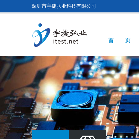
跳
深圳市宇捷弘业科技有限公司
转
到
主
要
内
Main
首 页
容
navigatio