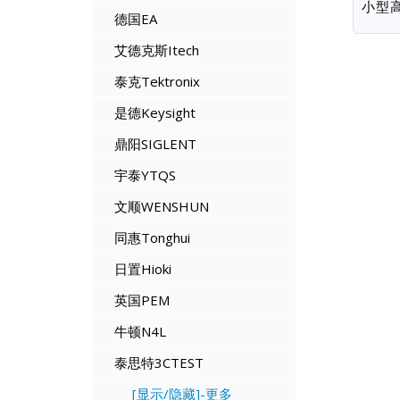
小型
德国EA
艾德克斯Itech
泰克Tektronix
是德Keysight
鼎阳SIGLENT
宇泰YTQS
文顺WENSHUN
同惠Tonghui
日置Hioki
英国PEM
牛顿N4L
泰思特3CTEST
[显示/隐藏]-更多