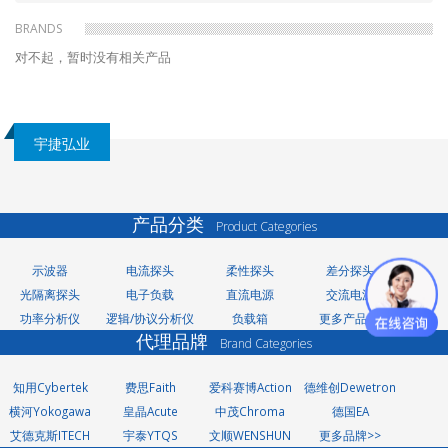
包
BRANDS
对不起，暂时没有相关产品
屑
宇捷弘业
产品分类
Product Categories
示波器
电流探头
柔性探头
差分探头
光隔离探头
电子负载
直流电源
交流电源
功率分析仪
逻辑/协议分析仪
负载箱
更多产品>>
代理品牌
Brand Categories
知用Cybertek
费思Faith
爱科赛博Action
德维创Dewetron
横河Yokogawa
皇晶Acute
中茂Chroma
德国EA
艾德克斯ITECH
宇泰YTQS
文顺WENSHUN
更多品牌>>