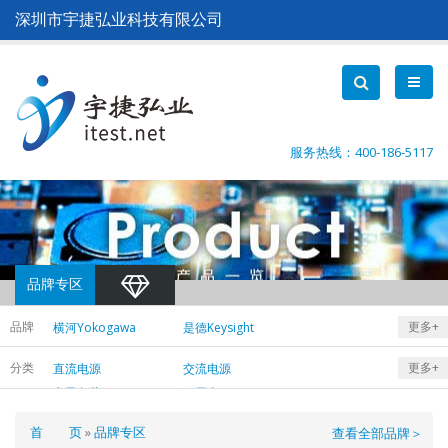
跳
深圳市宇捷弘业科技有限公司
转
到
主
要
内
容
服务热线：400-186-5117
品牌专区
品牌
更多+
横河Yokogawa
是德Keysight
日置Hioki
致远ZLG
分类
更多+
直流电源
交流电源
远方EVERFINE
电子负载
万用表
面
首 页
品牌专区
查看全部品牌＞