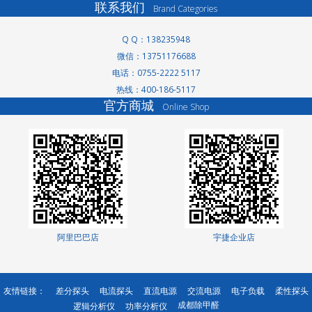
联系我们
Brand Categories
Q Q：138235948
微信：13751176688
电话：0755-2222 5117
洗轮机厂家
景观护栏
热线：400-186-5117
官方商城
网络测试仪
Online Shop
网络测试仪
家电玻璃
无轨转弯车
高低温交变湿热试
验箱
分光光度计
测土仪
直线导轨
阿里巴巴店
宇捷企业店
有机肥设备厂家
直线模组
土壤养分检测仪
绿篱机
友情链接：
差分探头
电流探头
直流电源
交流电源
电子负载
柔性探头
成都除甲醛
逻辑分析仪
功率分析仪