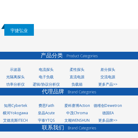
宇捷弘业
产品分类
Product Categories
示波器
电流探头
柔性探头
差分探头
光隔离探头
电子负载
直流电源
交流电源
功率分析仪
逻辑/协议分析仪
负载箱
更多产品>>
代理品牌
Brand Categories
知用Cybertek
费思Faith
爱科赛博Action
德维创Dewetron
横河Yokogawa
皇晶Acute
中茂Chroma
德国EA
艾德克斯ITECH
宇泰YTQS
文顺WENSHUN
更多品牌>>
联系我们
Brand Categories