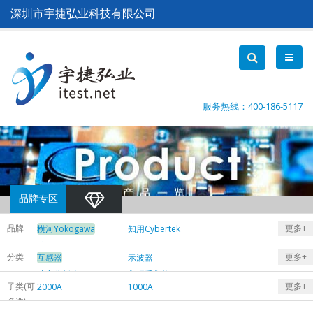
跳
深圳市宇捷弘业科技有限公司
转
到
主
要
内
容
服务热线：400-186-5117
品牌专区
品牌
更多+
横河Yokogawa
知用Cybertek
航智
莱姆LEM
分类
更多+
互感器
示波器
银河电气
功率分析仪
数据采集仪
子类(可
更多+
2000A
1000A
功率计
电能质量分析仪
多选)
200A
60A
示波记录仪