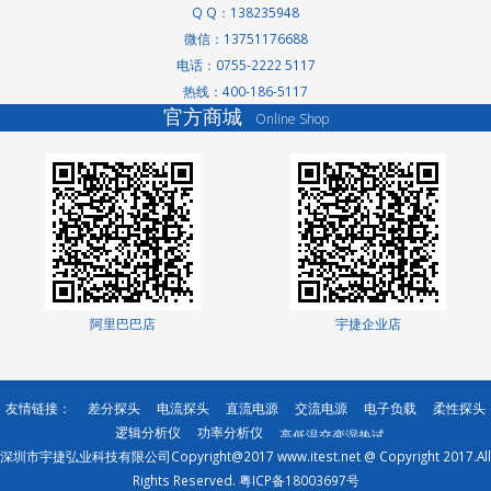
Q Q：138235948
微信：13751176688
电话：0755-2222 5117
热线：400-186-5117
官方商城
Online Shop
洗轮机厂家
景观护栏
阿里巴巴店
宇捷企业店
网络测试仪
网络测试仪
家电玻璃
友情链接：
差分探头
电流探头
直流电源
交流电源
电子负载
柔性探头
无轨转弯车
逻辑分析仪
功率分析仪
高低温交变湿热试
深圳市宇捷弘业科技有限公司Copyright@2017 www.itest.net @ Copyright 2017.All
验箱
Rights Reserved.
粤ICP备18003697号
分光光度计