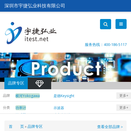
跳
深圳市宇捷弘业科技有限公司
转
到
主
要
内
容
服务热线：400-186-5117
品牌专区
品牌
更多+
横河Yokogawa
是德Keysight
日置Hioki
致远ZLG
分类
更多+
功率计
示波器
远方EVERFINE
互感器
功率分析仪
数据采集仪
电能质量分析仪
面
首 页
品牌专区
查看全部品牌＞
示波记录仪