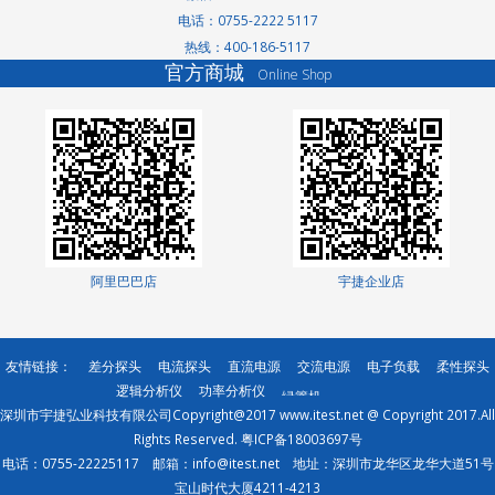
电话：0755-2222 5117
热线：400-186-5117
洗轮机厂家
官方商城
Online Shop
景观护栏
网络测试仪
网络测试仪
家电玻璃
无轨转弯车
高低温交变湿热试
验箱
分光光度计
测土仪
阿里巴巴店
宇捷企业店
直线导轨
有机肥设备厂家
直线模组
友情链接：
差分探头
电流探头
直流电源
交流电源
电子负载
柔性探头
土壤养分检测仪
逻辑分析仪
功率分析仪
绿篱机
深圳市宇捷弘业科技有限公司Copyright@2017 www.itest.net @ Copyright 2017.All
成都除甲醛
Rights Reserved.
粤ICP备18003697号
反冲洗过滤器
电话：0755-22225117 邮箱：info@itest.net 地址：深圳市龙华区龙华大道51号
宝山时代大厦4211-4213