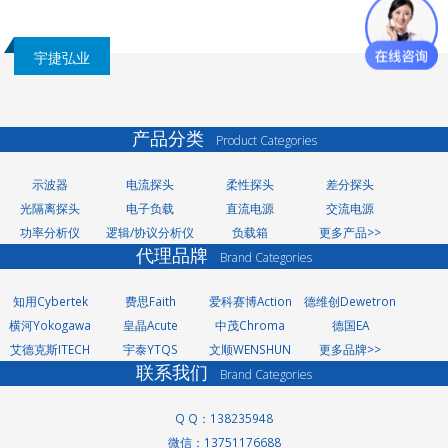
宇捷弘业
产品分类
Product Categories
示波器
电流探头
柔性探头
差分探头
光隔离探头
电子负载
直流电源
交流电源
功率分析仪
逻辑/协议分析仪
负载箱
更多产品>>
代理品牌
Brand Categories
知用Cybertek
费思Faith
爱科赛博Action
德维创Dewetron
横河Yokogawa
皇晶Acute
中茂Chroma
德国EA
艾德克斯ITECH
宇泰YTQS
文顺WENSHUN
更多品牌>>
联系我们
Brand Categories
Q Q：138235948
微信：13751176688