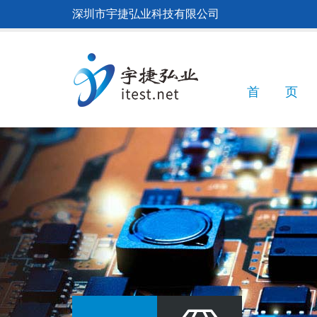
跳
深圳市宇捷弘业科技有限公司
转
到
主
要
内
Main
首 页
容
navigatio