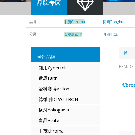
品牌专区
品牌
中茂Chroma
同惠Tonghui
分类
安规测试仪
直流电源
面
首 
全部品牌
包
BRANDS
知用Cybertek
屑
费思Faith
爱科赛博Action
德维创DEWETRON
横河Yokogawa
皇晶Acute
中茂Chroma