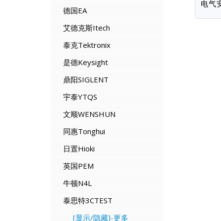
电气安
德国EA
艾德克斯Itech
泰克Tektronix
是德Keysight
鼎阳SIGLENT
宇泰YTQS
文顺WENSHUN
同惠Tonghui
日置Hioki
英国PEM
牛顿N4L
泰思特3CTEST
[显示/隐藏]-更多