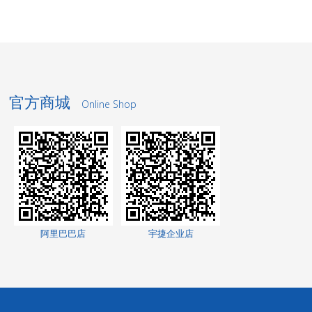
官方商城
Online Shop
洗轮机厂家
景观护栏
网络测试仪
阿里巴巴店
宇捷企业店
网络测试仪
家电玻璃
无轨转弯车
高低温交变湿热
试验箱