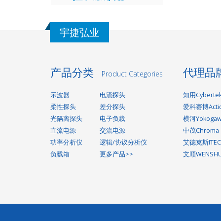
宇捷弘业
产品分类
代理品
Product Categories
示波器
电流探头
知用Cyberte
柔性探头
差分探头
爱科赛博Acti
光隔离探头
电子负载
横河Yokoga
直流电源
交流电源
中茂Chroma
功率分析仪
逻辑/协议分析仪
艾德克斯ITEC
负载箱
更多产品>>
文顺WENSH