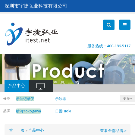
跳
深圳市宇捷弘业科技有限公司
转
到
主
要
内
容
服务热线：400-186-5117
产品中心
分类
更多+
示波记录仪
示波器
互感器
功率分析仪
品牌
横河Yokogawa
日置Hioki
数据采集仪
功率计
电能质量分析仪
面
首 页
产品中心
查看全部品牌＞