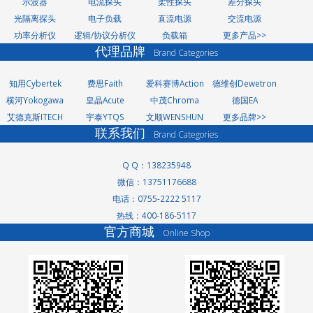
示波器
电流探头
柔性探头
差分探头
光隔离探头
电子负载
直流电源
交流电源
功率分析仪
逻辑/协议分析仪
负载箱
更多产品>>
代理品牌
Brand Categories
知用Cybertek
费思Faith
爱科赛博Action
德维创Dewetron
横河Yokogawa
皇晶Acute
中茂Chroma
德国EA
艾德克斯ITECH
宇泰YTQS
文顺WENSHUN
更多品牌>>
联系我们
Brand Categories
Q Q：138235948
微信：13751176688
电话：0755-2222 5117
洗轮机厂家
热线：400-186-5117
景观护栏
官方商城
Online Shop
网络测试仪
网络测试仪
家电玻璃
无轨转弯车
高低温交变湿热试