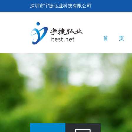
跳
深圳市宇捷弘业科技有限公司
转
到
主
要
内
Main
首 页
容
navigatio