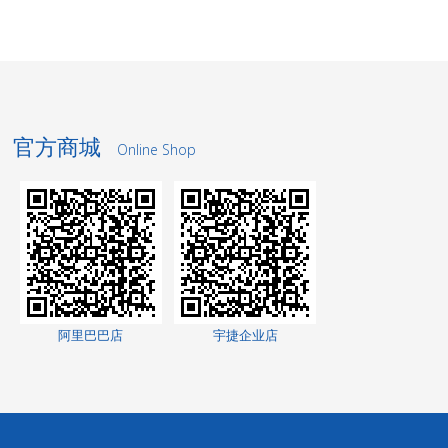
官方商城
Online Shop
洗轮机厂家
阿里巴巴店
宇捷企业店
景观护栏
网络测试仪
网络测试仪
家电玻璃
无轨转弯车