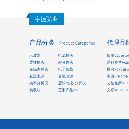
宇捷弘业
产品分类
代理品
Product Categories
示波器
电流探头
知用Cyberte
柔性探头
差分探头
爱科赛博Acti
光隔离探头
电子负载
横河Yokoga
直流电源
交流电源
中茂Chroma
功率分析仪
逻辑/协议分析仪
艾德克斯ITEC
负载箱
更多产品>>
文顺WENSH