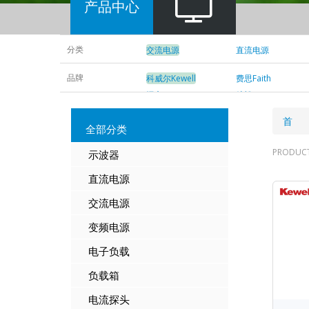
产品中心
分类
交流电源
直流电源
品牌
科威尔Kewell
费思Faith
远方EVERFINE
航裕Hpower
面
首 
全部分类
包
PRODUC
示波器
屑
直流电源
交流电源
变频
电源
电子负载
负载箱
电流探头