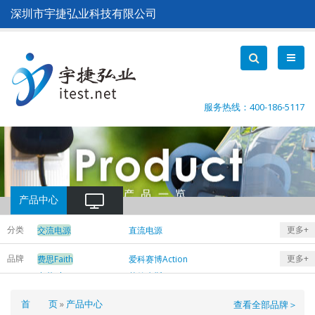
跳
深圳市宇捷弘业科技有限公司
转
到
主
要
内
容
服务热线：400-186-5117
产品中心
分类
更多+
交流电源
直流电源
电子负载
万用表
品牌
更多+
费思Faith
爱科赛博Action
中茂Chroma
艾德克斯ITECH
是德Keysight
菊水KIKUSUI
面
首 页
产品中心
查看全部品牌＞
科威尔Kewell
远方EVERFINE