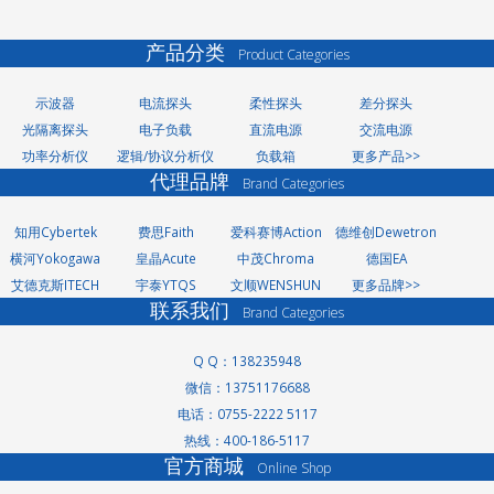
产品分类
Product Categories
示波器
电流探头
柔性探头
差分探头
光隔离探头
电子负载
直流电源
交流电源
功率分析仪
逻辑/协议分析仪
负载箱
更多产品>>
代理品牌
Brand Categories
知用Cybertek
费思Faith
爱科赛博Action
德维创Dewetron
横河Yokogawa
皇晶Acute
中茂Chroma
德国EA
艾德克斯ITECH
宇泰YTQS
文顺WENSHUN
更多品牌>>
联系我们
Brand Categories
Q Q：138235948
微信：13751176688
洗轮机厂家
电话：0755-2222 5117
景观护栏
热线：400-186-5117
网络测试仪
官方商城
Online Shop
网络测试仪