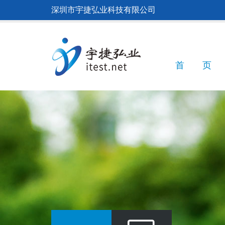
跳
深圳市宇捷弘业科技有限公司
转
到
主
要
内
Main
首 页
容
navigatio