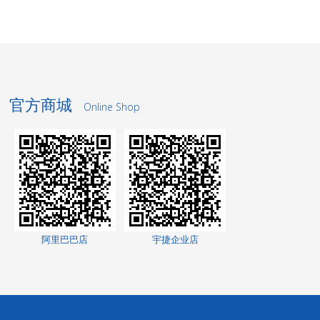
官方商城
Online Shop
洗轮机厂家
景观护栏
网络测试仪
阿里巴巴店
宇捷企业店
网络测试仪
家电玻璃
无轨转弯车
高低温交变湿热
试验箱