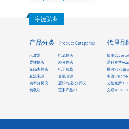
宇捷弘业
产品分类
代理品
Product Categories
示波器
电流探头
知用Cyberte
柔性探头
差分探头
爱科赛博Acti
光隔离探头
电子负载
横河Yokoga
直流电源
交流电源
中茂Chroma
功率分析仪
逻辑/协议分析仪
艾德克斯ITEC
负载箱
更多产品>>
文顺WENSH