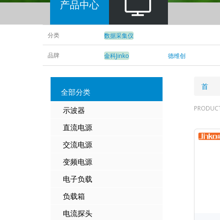
产品中心
分类
数据采集仪
品牌
金科Jinko
德维创
DEWETRON
面
首 
全部分类
包
PRODUC
示波器
屑
直流电源
交流电源
变频
电源
电子负载
负载箱
电流探头