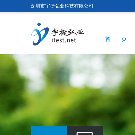
跳
深圳市宇捷弘业科技有限公司
转
到
主
要
内
Main
首 页
容
navigatio