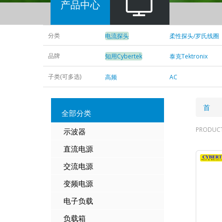
产品中心
分类
电流探头
柔性探头/罗氏线圈
频率响应分析仪
功率放大器
品牌
知用Cybertek
泰克Tektronix
子类(可多选)
高频
AC
50A
100A
500A
600A
面
首 
全部分类
包
PRODUC
示波器
屑
直流电源
交流电源
变频
电源
电子负载
负载箱