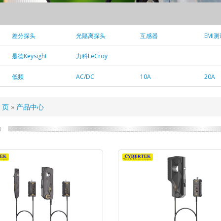
差分探头
光隔离探头
互感器
EMI
分流器
其他探头
是德Keysight
力科LeCroy
低频
AC/DC
10A
20A
120A
150A
200A
300A
1000A
2000A
4000A及以上
页
产品中心
T