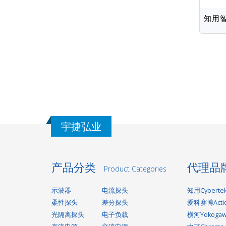
知用智
分
页
宇捷弘业
产品分类
代理品
Product Categories
示波器
电流探头
知用Cyberte
柔性探头
差分探头
爱科赛博Acti
光隔离探头
电子负载
横河Yokoga