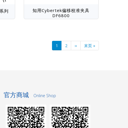
知用Cybertek偏移校准夹具
C系列
DF6800
当
1
Page
2
下
››
末
末页 »
前
一
页
页
页
官方商城
Online Shop
洗轮机厂家
景观护栏
网络测试仪
网络测试仪