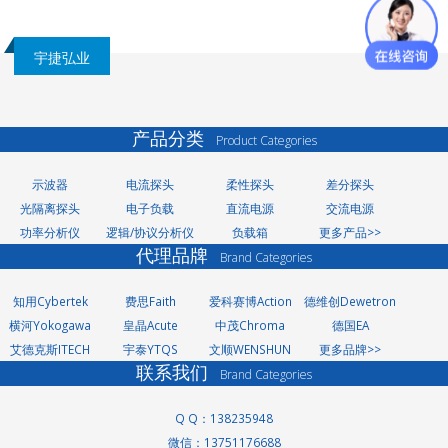
宇捷弘业
产品分类
Product Categories
示波器
电流探头
柔性探头
差分探头
光隔离探头
电子负载
直流电源
交流电源
功率分析仪
逻辑/协议分析仪
负载箱
更多产品>>
代理品牌
Brand Categories
知用Cybertek
费思Faith
爱科赛博Action
德维创Dewetron
横河Yokogawa
皇晶Acute
中茂Chroma
德国EA
艾德克斯ITECH
宇泰YTQS
文顺WENSHUN
更多品牌>>
联系我们
Brand Categories
Q Q：138235948
微信：13751176688