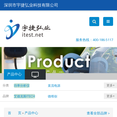
跳
深圳市宇捷弘业科技有限公司
转
到
主
要
内
容
服务热线：400-186-5117
产品中心
分类
更多+
功率分析仪
直流电源
交流电源
电子负载
品牌
更多+
艾德克斯ITECH
德维创
电池内阻测试仪
DEWETRON
横河Yokogawa
日置Hioki
面
首 页
产品中心
查看全部品牌＞
致远ZLG
远方EVERFINE