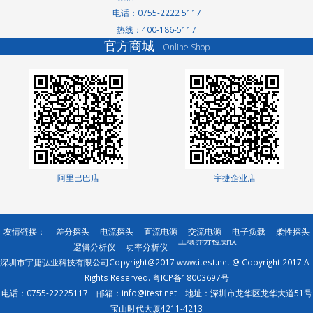
电话：0755-2222 5117
热线：400-186-5117
洗轮机厂家
官方商城
Online Shop
景观护栏
网络测试仪
网络测试仪
家电玻璃
无轨转弯车
高低温交变湿热试
验箱
分光光度计
测土仪
阿里巴巴店
宇捷企业店
直线导轨
有机肥设备厂家
直线模组
友情链接：
差分探头
电流探头
直流电源
交流电源
电子负载
柔性探头
土壤养分检测仪
逻辑分析仪
功率分析仪
绿篱机
深圳市宇捷弘业科技有限公司Copyright@2017 www.itest.net @ Copyright 2017.All
成都除甲醛
Rights Reserved.
粤ICP备18003697号
反冲洗过滤器
电话：0755-22225117 邮箱：info@itest.net 地址：深圳市龙华区龙华大道51号
宝山时代大厦4211-4213