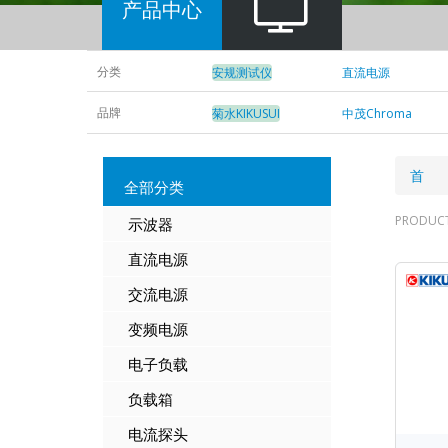
产品中心
分类
安规测试仪
直流电源
品牌
菊水KIKUSUI
中茂Chroma
面
首 
全部分类
包
PRODUC
示波器
屑
直流电源
交流电源
变频
电源
电子负载
负载箱
电流探头