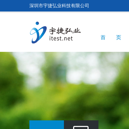
跳
深圳市宇捷弘业科技有限公司
转
到
主
要
内
Main
首 页
容
navigatio