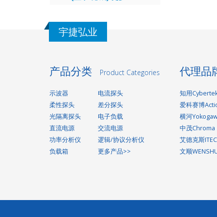
宇捷弘业
产品分类
代理品
Product Categories
示波器
电流探头
知用Cyberte
柔性探头
差分探头
爱科赛博Acti
光隔离探头
电子负载
横河Yokoga
直流电源
交流电源
中茂Chroma
功率分析仪
逻辑/协议分析仪
艾德克斯ITEC
负载箱
更多产品>>
文顺WENSH