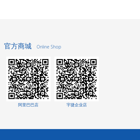
官方商城
Online Shop
洗轮机厂家
景观护栏
阿里巴巴店
宇捷企业店
网络测试仪
网络测试仪
家电玻璃
无轨转弯车
高低温交变湿热