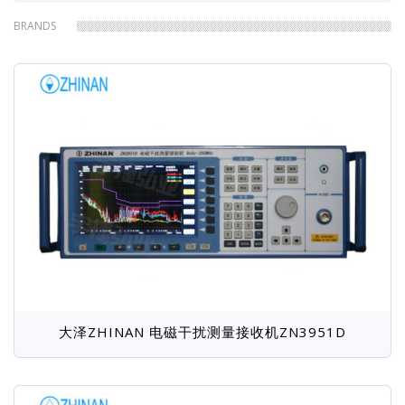
包
是德Keysight
力科LeCroy
BRANDS
鼎阳SIGLENT
日置Hioki
屑
同星TOSUN
同惠Tonghui
宇泰YTQS
文顺WENSHUN
航智
拓普瑞TOPRIE
福禄克Fluke
菲力尔Flir
德图testo
海康HIKMICRO
英国PEM
牛顿N4L
莱姆LEM
菊水KIKUSUI
科威尔Kewell
航宇吉力
华仪eec
SCi
致远ZLG
普源Rigol
爱斯佩克Espec
泰思特3CTEST
普锐马Prima
固纬GW
恩智NGI
图技GRAPHTEC
大泽ZHINAN 电磁干扰测量接收机ZN3951D
艾普斯apc
吉时利Keithley
远方EVERFINE
瑞佳通Regatron
飞础科FOTRIC
罗德与施瓦茨R＆S