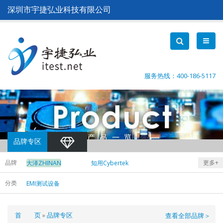
跳
深圳市宇捷弘业科技有限公司
转
到
主
要
内
容
服务热线：400-186-5117
品牌专区
品牌
更多+
大泽ZHINAN
知用Cybertek
费思Faith
爱科赛博Action
分类
EMI测试设备
德维创
横河Yokogawa
DEWETRON
皇晶Acute
中茂Chroma
德国EA
面
首 页
品牌专区
查看全部品牌＞
艾德克斯ITECH
泰克Tektronix