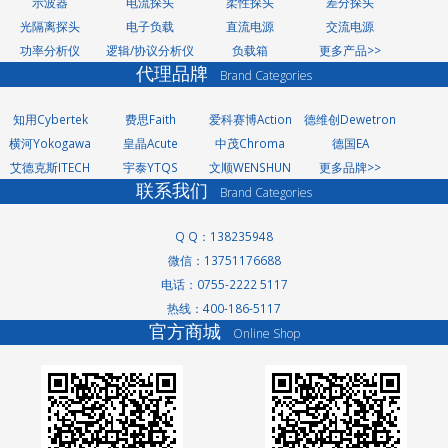
示波器
电流探头
柔性探头
差分探头
光隔离探头
电子负载
直流电源
交流电源
功率分析仪
逻辑/协议分析仪
负载箱
更多产品>>
代理品牌
Brand Categories
知用Cybertek
费思Faith
爱科赛博Action
德维创Dewetron
横河Yokogawa
皇晶Acute
中茂Chroma
德国EA
艾德克斯ITECH
宇泰YTQS
文顺WENSHUN
更多品牌>>
联系我们
Brand Categories
Q Q：138235948
微信：13751176688
洗轮机厂家
电话：0755-2222 5117
景观护栏
热线：400-186-5117
网络测试仪
官方商城
Online Shop
网络测试仪
家电玻璃
无轨转弯车
高低温交变湿热试
验箱
分光光度计