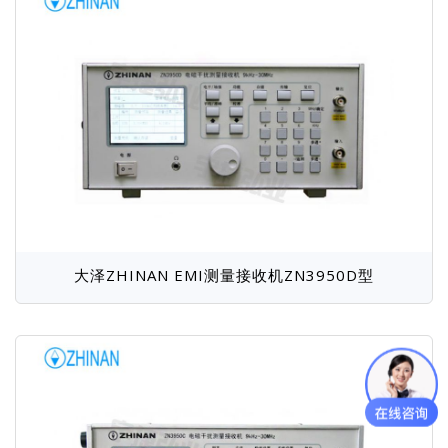
Venable
金科Jinko
快克Quick
岩崎IWATSU
Vitrek
华唯Unique
科环KHC
航裕Hpower
麦科信Micsig
银河电气
伏达Volnic
元析METASH
艾普AIP
大泽ZHINAN EMI测量接收机ZN3950D型