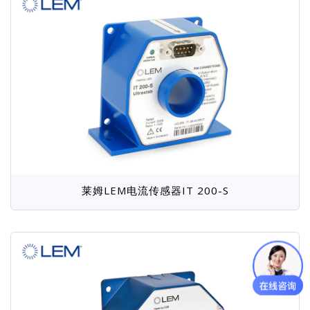
金科Jinko
快克Quick
岩崎IWATSU
Vitrek
华唯Unique
大泽ZHINAN
科环KHC
航裕Hpower
麦科信Micsig
银河电气
伏达Volnic
元析METASH
艾普AIP
莱姆LEM电流传感器IT 200-S