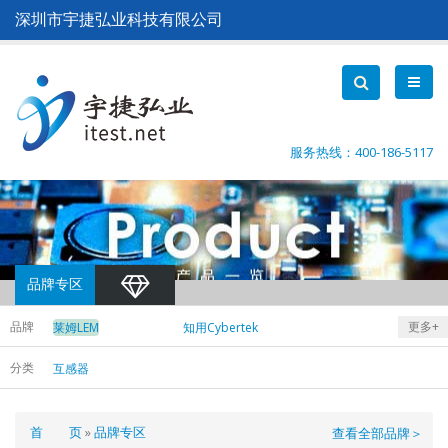
跳
深圳市宇捷弘业科技有限公司
转
到
主
要
内
容
服务热线：400-186-5117
品牌专区
品牌
更多+
莱姆LEM
知用Cybertek
费思Faith
爱科赛博Action
分类
互感器
德维创
横河Yokogawa
DEWETRON
皇晶Acute
中茂Chroma
德国EA
面
首 页
品牌专区
查看全部品牌＞
艾德克斯ITECH
泰克Tektronix