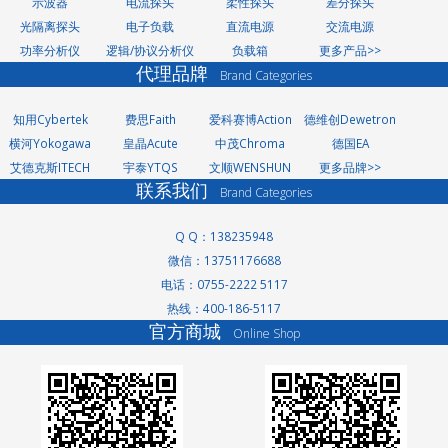
示波器
电流探头
柔性探头
差分探头
光隔离探头
电子负载
直流电源
交流电源
功率分析仪
逻辑/协议分析仪
负载箱
更多产品>>
代理品牌
Brand Categories
知用Cybertek
费思Faith
爱科赛博Action
德维创Dewetron
横河Yokogawa
皇晶Acute
中茂Chroma
德国EA
艾德克斯ITECH
宇泰YTQS
文顺WENSHUN
更多品牌>>
联系我们
Brand Categories
Q Q：138235948
微信：13751176688
电话：0755-2222 5117
洗轮机厂家
热线：400-186-5117
景观护栏
官方商城
Online Shop
网络测试仪
网络测试仪
家电玻璃
无轨转弯车
高低温交变湿热试
验箱