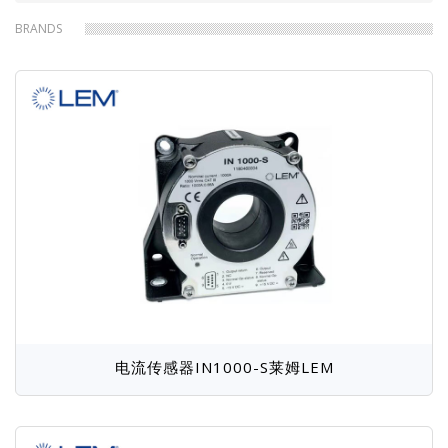
包
是德Keysight
力科LeCroy
BRANDS
鼎阳SIGLENT
日置Hioki
屑
同星TOSUN
同惠Tonghui
宇泰YTQS
文顺WENSHUN
航智
拓普瑞TOPRIE
福禄克Fluke
菲力尔Flir
德图testo
海康HIKMICRO
英国PEM
牛顿N4L
菊水KIKUSUI
科威尔Kewell
航宇吉力
华仪eec
SCi
致远ZLG
普源Rigol
爱斯佩克Espec
泰思特3CTEST
普锐马Prima
固纬GW
恩智NGI
图技GRAPHTEC
艾普斯apc
电流传感器IN1000-S莱姆LEM
吉时利Keithley
远方EVERFINE
瑞佳通Regatron
飞础科FOTRIC
罗德与施瓦茨R＆S
Venable