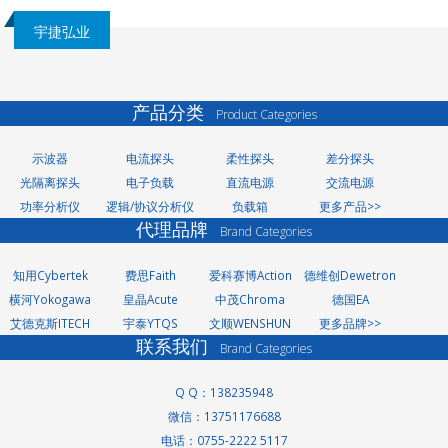
宇捷弘业
产品分类
Product Categories
示波器
电流探头
柔性探头
差分探头
光隔离探头
电子负载
直流电源
交流电源
功率分析仪
逻辑/协议分析仪
负载箱
更多产品>>
代理品牌
Brand Categories
知用Cybertek
费思Faith
爱科赛博Action
德维创Dewetron
横河Yokogawa
皇晶Acute
中茂Chroma
德国EA
艾德克斯ITECH
宇泰YTQS
文顺WENSHUN
更多品牌>>
联系我们
Brand Categories
Q Q：138235948
微信：13751176688
电话：0755-2222 5117