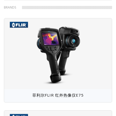
包
是德Keysight
力科LeCroy
BRANDS
鼎阳SIGLENT
日置Hioki
屑
同星TOSUN
同惠Tonghui
宇泰YTQS
文顺WENSHUN
航智
拓普瑞TOPRIE
福禄克Fluke
德图testo
海康HIKMICRO
英国PEM
牛顿N4L
莱姆LEM
菊水KIKUSUI
科威尔Kewell
航宇吉力
华仪eec
SCi
致远ZLG
普源Rigol
爱斯佩克Espec
泰思特3CTEST
普锐马Prima
固纬GW
恩智NGI
图技GRAPHTEC
艾普斯apc
菲利尔FLIR 红外热像仪E75
吉时利Keithley
远方EVERFINE
瑞佳通Regatron
飞础科FOTRIC
罗德与施瓦茨R＆S
Venable