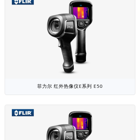
金科Jinko
快克Quick
岩崎IWATSU
Vitrek
华唯Unique
大泽ZHINAN
科环KHC
航裕Hpower
麦科信Micsig
银河电气
伏达Volnic
元析METASH
艾普AIP
菲力尔 红外热像仪E系列 E50