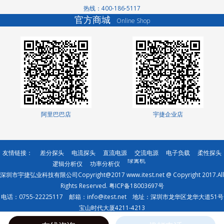
洗轮机厂家
热线：400-186-5117
景观护栏
官方商城
Online Shop
网络测试仪
网络测试仪
家电玻璃
无轨转弯车
高低温交变湿热试
验箱
分光光度计
测土仪
直线导轨
阿里巴巴店
宇捷企业店
有机肥设备厂家
直线模组
土壤养分检测仪
友情链接：
差分探头
电流探头
直流电源
交流电源
电子负载
柔性探头
绿篱机
逻辑分析仪
功率分析仪
成都除甲醛
深圳市宇捷弘业科技有限公司Copyright@2017 www.itest.net @ Copyright 2017.All
反冲洗过滤器
Rights Reserved.
粤ICP备18003697号
电话：0755-22225117 邮箱：info@itest.net 地址：深圳市龙华区龙华大道51号
宝山时代大厦4211-4213
宇捷弘业专注于直流电源和交流电源等方面的自动化测试解决方案,努力为客户提供优