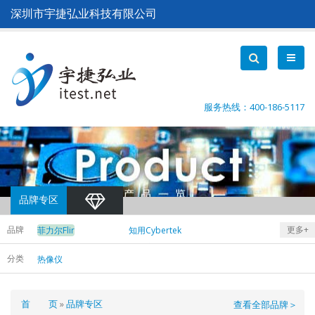
跳
深圳市宇捷弘业科技有限公司
转
到
主
要
内
容
服务热线：400-186-5117
品牌专区
品牌
更多+
菲力尔Flir
知用Cybertek
费思Faith
爱科赛博Action
分类
热像仪
德维创
横河Yokogawa
DEWETRON
皇晶Acute
中茂Chroma
德国EA
面
首 页
品牌专区
查看全部品牌＞
艾德克斯ITECH
泰克Tektronix