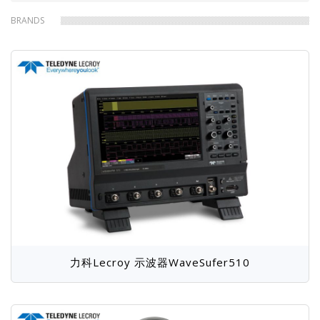
包
是德Keysight
鼎阳SIGLENT
BRANDS
日置Hioki
同星TOSUN
屑
同惠Tonghui
宇泰YTQS
文顺WENSHUN
航智
拓普瑞TOPRIE
福禄克Fluke
菲力尔Flir
德图testo
海康HIKMICRO
英国PEM
牛顿N4L
莱姆LEM
菊水KIKUSUI
科威尔Kewell
航宇吉力
华仪eec
SCi
致远ZLG
普源Rigol
爱斯佩克Espec
泰思特3CTEST
普锐马Prima
固纬GW
恩智NGI
图技GRAPHTEC
艾普斯apc
力科Lecroy 示波器WaveSufer510
吉时利Keithley
远方EVERFINE
瑞佳通Regatron
飞础科FOTRIC
罗德与施瓦茨R＆S
Venable