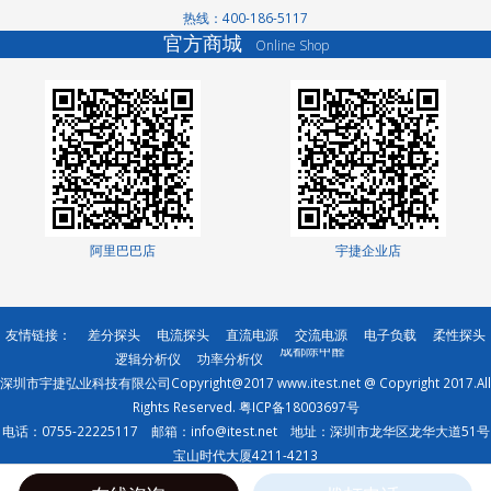
景观护栏
热线：400-186-5117
网络测试仪
官方商城
Online Shop
网络测试仪
家电玻璃
无轨转弯车
高低温交变湿热试
验箱
分光光度计
测土仪
直线导轨
有机肥设备厂家
阿里巴巴店
宇捷企业店
直线模组
土壤养分检测仪
绿篱机
友情链接：
差分探头
电流探头
直流电源
交流电源
电子负载
柔性探头
成都除甲醛
逻辑分析仪
功率分析仪
反冲洗过滤器
深圳市宇捷弘业科技有限公司Copyright@2017 www.itest.net @ Copyright 2017.All
Rights Reserved.
粤ICP备18003697号
电话：0755-22225117 邮箱：info@itest.net 地址：深圳市龙华区龙华大道51号
宝山时代大厦4211-4213
宇捷弘业专注于直流电源和交流电源等方面的自动化测试解决方案,努力为客户提供优