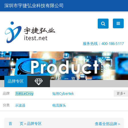
跳
深圳市宇捷弘业科技有限公司
转
到
主
要
内
容
服务热线：400-186-5117
品牌专区
品牌
更多+
力科LeCroy
知用Cybertek
费思Faith
爱科赛博Action
分类
示波器
电流探头
德维创
横河Yokogawa
DEWETRON
皇晶Acute
中茂Chroma
德国EA
面
首 页
品牌专区
查看全部品牌＞
艾德克斯ITECH
泰克Tektronix