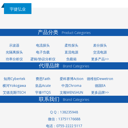
宇捷弘业
产品分类
Product Categories
示波器
电流探头
柔性探头
差分探头
光隔离探头
电子负载
直流电源
交流电源
功率分析仪
逻辑/协议分析仪
负载箱
更多产品>>
代理品牌
Brand Categories
知用Cybertek
费思Faith
爱科赛博Action
德维创Dewetron
横河Yokogawa
皇晶Acute
中茂Chroma
德国EA
艾德克斯ITECH
宇泰YTQS
文顺WENSHUN
更多品牌>>
联系我们
Brand Categories
Q Q：138235948
微信：13751176688
洗轮机厂家
电话：0755-2222 5117