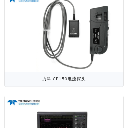
金科Jinko
快克Quick
岩崎IWATSU
Vitrek
华唯Unique
大泽ZHINAN
科环KHC
航裕Hpower
麦科信Micsig
银河电气
伏达Volnic
元析METASH
艾普AIP
力科 CP150电流探头