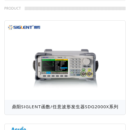
包
逻辑/协议分析仪
总线工具
PRODUCT
温箱
负载箱
屑
变频电源
EMC测试系统
数据采集仪
电感测试仪
频率响应分析仪
功率计
热像仪
LCR表
万用表
钳形表
安规测试仪
电池内阻测试仪
电能质量分析仪
红外测温仪
示波记录仪
晶体管测试仪
焊台
功率放大器
频谱分析仪
网络分析仪
虚拟示波器
ROHS检测仪
分流器
热线风速仪
其他探头
盐雾试验箱
鼎阳SIGLENT函数/任意波形发生器SDG2000X系列
分光光度计
医疗仪器
总有机碳分析仪
计量校准
微波消解仪
超微量