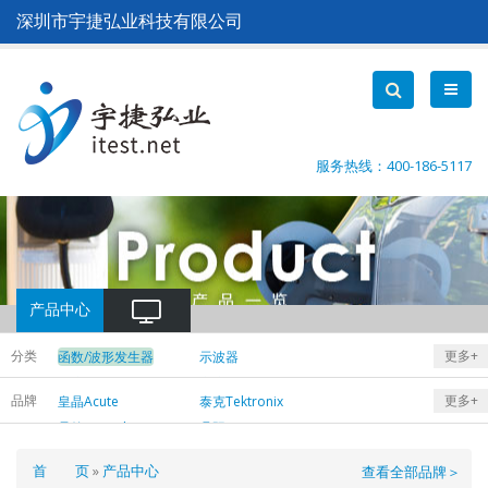
跳
深圳市宇捷弘业科技有限公司
转
到
主
要
内
容
服务热线：400-186-5117
产品中心
分类
更多+
函数/波形发生器
示波器
直流电源
交流电源
品牌
更多+
皇晶Acute
泰克Tektronix
电子负载
电流探头
是德Keysight
鼎阳SIGLENT
柔性探头/罗氏线圈
差分探头
普源Rigol
光隔离探头
互感器
面
首 页
产品中心
查看全部品牌＞
EMI测试设备
功率分析仪