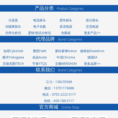
产品分类
Product Categories
示波器
电流探头
柔性探头
差分探头
光隔离探头
电子负载
直流电源
交流电源
功率分析仪
逻辑/协议分析仪
负载箱
更多产品>>
代理品牌
Brand Categories
知用Cybertek
费思Faith
爱科赛博Action
德维创Dewetron
横河Yokogawa
皇晶Acute
中茂Chroma
德国EA
艾德克斯ITECH
宇泰YTQS
文顺WENSHUN
更多品牌>>
联系我们
Brand Categories
Q Q：138235948
微信：13751176688
电话：0755-2222 5117
热线：400-186-5117
洗轮机厂家
官方商城
Online Shop
景观护栏
网络测试仪