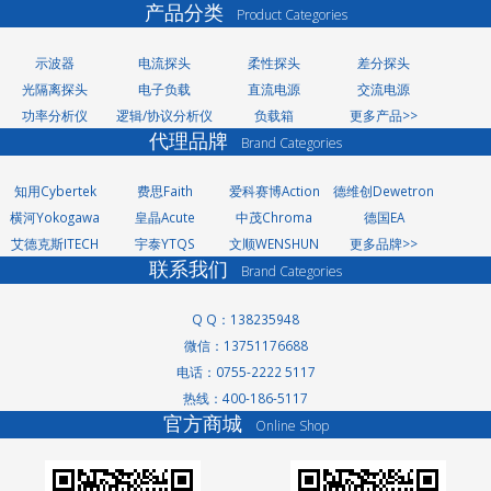
产品分类
Product Categories
示波器
电流探头
柔性探头
差分探头
光隔离探头
电子负载
直流电源
交流电源
功率分析仪
逻辑/协议分析仪
负载箱
更多产品>>
代理品牌
Brand Categories
知用Cybertek
费思Faith
爱科赛博Action
德维创Dewetron
横河Yokogawa
皇晶Acute
中茂Chroma
德国EA
艾德克斯ITECH
宇泰YTQS
文顺WENSHUN
更多品牌>>
联系我们
Brand Categories
Q Q：138235948
微信：13751176688
洗轮机厂家
电话：0755-2222 5117
景观护栏
热线：400-186-5117
网络测试仪
官方商城
网络测试仪
Online Shop
家电玻璃
无轨转弯车