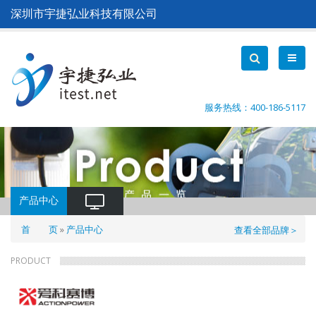
跳
深圳市宇捷弘业科技有限公司
转
到
主
要
内
容
服务热线：400-186-5117
产品中心
面
首 页
产品中心
查看全部品牌＞
包
PRODUCT
屑