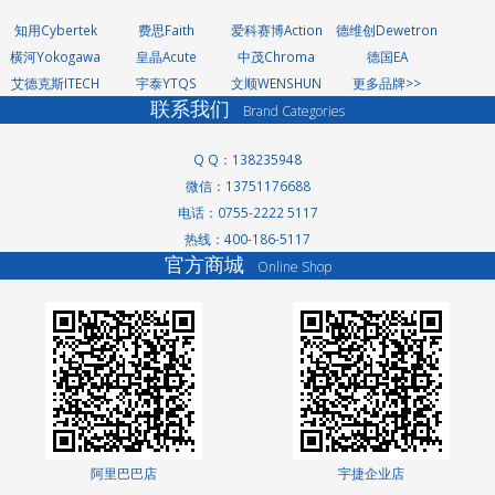
知用Cybertek
费思Faith
爱科赛博Action
德维创Dewetron
横河Yokogawa
皇晶Acute
中茂Chroma
德国EA
艾德克斯ITECH
宇泰YTQS
文顺WENSHUN
更多品牌>>
联系我们
Brand Categories
Q Q：138235948
微信：13751176688
电话：0755-2222 5117
热线：400-186-5117
洗轮机厂家
官方商城
Online Shop
景观护栏
网络测试仪
网络测试仪
家电玻璃
无轨转弯车
高低温交变湿热试
验箱
分光光度计
测土仪
阿里巴巴店
宇捷企业店
直线导轨