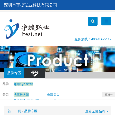
跳
深圳市宇捷弘业科技有限公司
转
到
主
要
内
容
服务热线：400-186-5117
品牌专区
品牌
知用Cybertek
分类
更多+
功率放大器
电流探头
柔性探头/罗氏线圈
差分探头
光隔离探头
互感器
面
首 页
品牌专区
查看全部品牌＞
EMI测试设备
电感测试仪